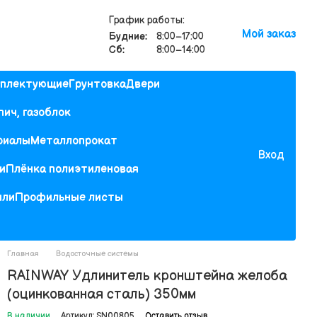
График работы:
Мой заказ
Будние:
8:00–17:00
Сб:
8:00–14:00
мплектующие
Грунтовка
Двери
пич, газоблок
риалы
Металлопрокат
Вход
и
Плёнка полиэтиленовая
или
Профильные листы
Главная
Водосточные системы
RAINWAY Удлинитель кронштейна желоба
(оцинкованная сталь) 350мм
В наличии
Артикул: SN00805
Оставить отзыв