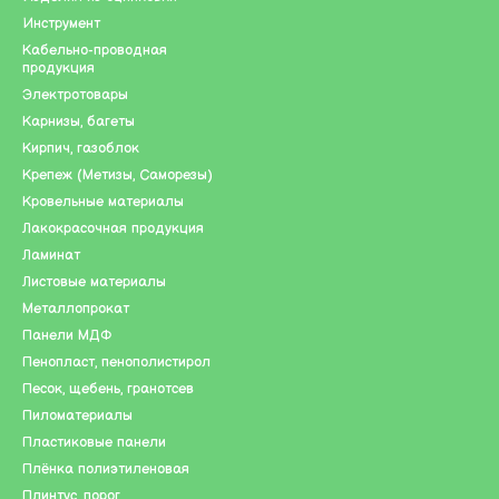
Инструмент
Кабельно-проводная
продукция
Электротовары
Карнизы, багеты
Кирпич, газоблок
Крепеж (Метизы, Саморезы)
Кровельные материалы
Лакокрасочная продукция
Ламинат
Листовые материалы
Металлопрокат
Панели МДФ
Пенопласт, пенополистирол
Песок, щебень, гранотсев
Пиломатериалы
Пластиковые панели
Плёнка полиэтиленовая
Плинтус, порог