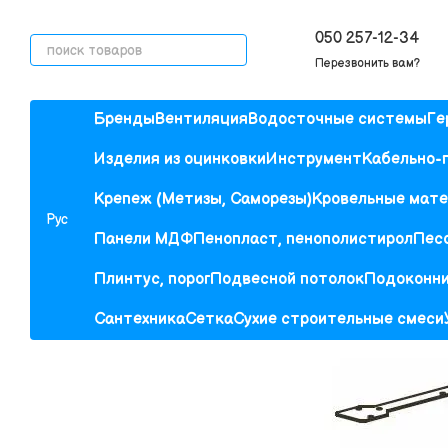
Перейти к основному контенту
050 257-12-34
Перезвонить вам?
Бренды
Вентиляция
Водосточные системы
Ге
Изделия из оцинковки
Инструмент
Кабельно-
Крепеж (Метизы, Саморезы)
Кровельные мат
Рус
Панели МДФ
Пенопласт, пенополистирол
Песо
Плинтус, порог
Подвесной потолок
Подоконн
Сантехника
Сетка
Сухие строительные смеси