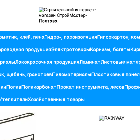
рметик, клей, пена
Гидро-, пароизоляция
Гипсокартон, ко
проводная продукция
Электротовары
Карнизы, багеты
Кир
ериалы
Лакокрасочная продукция
Ламинат
Листовые мате
к, щебень, гранотсев
Пиломатериалы
Пластиковые панел
ики
Полив
Поликарбонат
Прокат инструмента, лесов
Проф
Утеплители
Хозяйственные товары