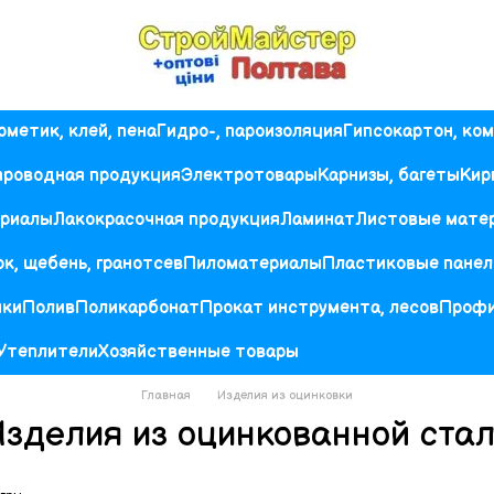
рметик, клей, пена
Гидро-, пароизоляция
Гипсокартон, ко
проводная продукция
Электротовары
Карнизы, багеты
Кир
ериалы
Лакокрасочная продукция
Ламинат
Листовые мате
к, щебень, гранотсев
Пиломатериалы
Пластиковые панел
ики
Полив
Поликарбонат
Прокат инструмента, лесов
Проф
Утеплители
Хозяйственные товары
Главная
Изделия из оцинковки
зделия из оцинкованной ста