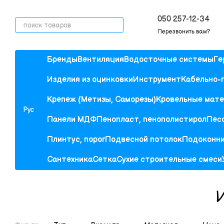
Перейти к основному контенту
050 257-12-34
Перезвонить вам?
Бренды
Вентиляция
Водосточные системы
Ге
Изделия из оцинковки
Инструмент
Кабельно-
Крепеж (Метизы, Саморезы)
Кровельные мат
Рус
Панели МДФ
Пенопласт, пенополистирол
Песо
Плинтус, порог
Подвесной потолок
Подоконн
Сантехника
Сетка
Сухие строительные смеси
И