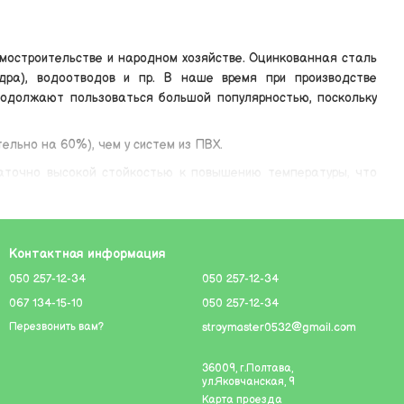
мостроительстве и народном хозяйстве. Оцинкованная сталь
дра), водоотводов и пр. В наше время при производстве
родолжают пользоваться большой популярностью, поскольку
ельно на 60%), чем у систем из ПВХ.
таточно высокой стойкостью к повышению температуры, что
одвержена коррозии, что делает изделия из нее достаточно
Контактная информация
пов, то трубы, желоба, каналы и фурнитура из оцинкованной
050 257-12-34
050 257-12-34
размерам.
067 134-15-10
050 257-12-34
stroymaster0532@gmail.com
Перезвонить вам?
х инструментов (например, ножниц по металлу).
 всё же существует стандартный набор популярных товаров,
36009, г.Полтава,
ул.Яковчанская, 9
Карта проезда