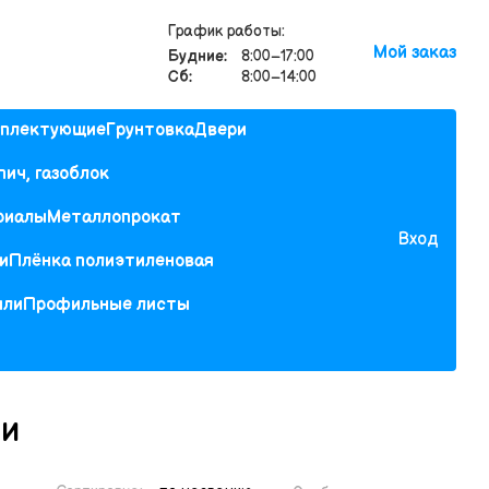
График работы:
Мой заказ
Будние:
8:00–17:00
Сб:
8:00–14:00
мплектующие
Грунтовка
Двери
пич, газоблок
риалы
Металлопрокат
Вход
и
Плёнка полиэтиленовая
или
Профильные листы
ли