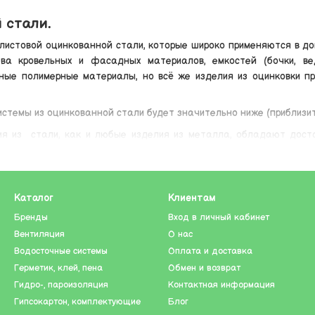
 стали.
олистовой оцинкованной стали, которые широко применяются в до
а кровельных и фасадных материалов, емкостей (бочки, ве
ые полимерные материалы, но всё же изделия из оцинковки п
истемы из оцинкованной стали будет значительно ниже (приблизит
ия из стали, как и любые изделия из металла, обладают дос
овые плиты, колонки и котлы, а также дымоходов.
тся устойчивой к воздействию атмосферных осадков и меньше п
Каталог
Клиентам
ьших предприятиях с применением определенных заготовок и штам
Бренды
Вход в личный кабинет
т изготовить их по индивидуальным, в том числе нестандартным, 
Вентиляция
О нас
адкам.
Водосточные системы
Оплата и доставка
иального инструмента и обрабатывается при помощи простых ручны
Герметик, клей, пена
Обмен и возврат
Гидро-, пароизоляция
Контактная информация
аничивается только фантазией производителя или заказчика, но
Гипсокартон, комплектующие
Блог