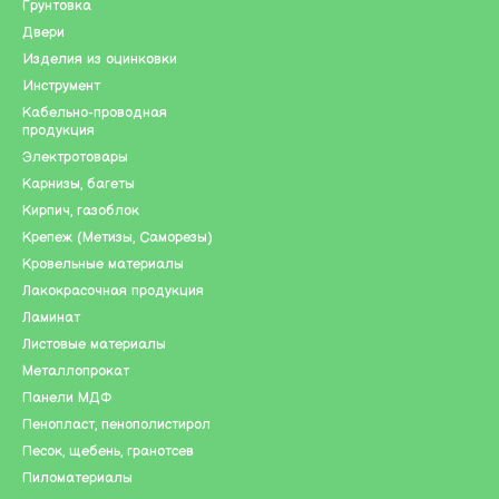
Грунтовка
СтройМастер-Полтава предлагает купить
Двери
Изделия из оцинковки
йники, отводы и пр.);
Инструмент
Кабельно-проводная
продукция
Электротовары
Карнизы, багеты
Кирпич, газоблок
Крепеж (Метизы, Саморезы)
Кровельные материалы
м магазине оцинкованные изделия по индивидуальным размерам из
Лакокрасочная продукция
и (067)134-15-10.
Ламинат
Листовые материалы
Металлопрокат
Панели МДФ
Пенопласт, пенополистирол
Песок, щебень, гранотсев
Пиломатериалы