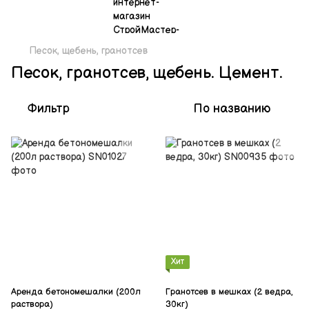
Песок, щебень, гранотсев
Песок, гранотсев, щебень. Цемент.
Фильтр
По названию
Хит
Аренда бетономешалки (200л
Гранотсев в мешках (2 ведра,
раствора)
30кг)