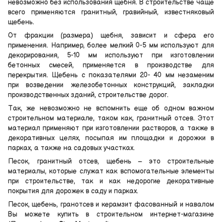
невозможно без использования щебня. В строительстве чаще
всего применяются гранитный, гравийный, известняковый
щебень.
От фракции (размера) щебня, зависит и сфера его
применения. Например, более мелкий 0-5 мм используют для
декорирования, 5-10 мм используют при изготовлении
бетонных смесей, применяется в производстве для
перекрытия. Щебень с показателями 20- 40 мм незаменим
при возведении железобетонных конструкций, закладки
производственных зданий, строительстве дорог.
Так, же невозможно не вспомнить еще об одном важном
строительном материале, таком как, гранитный отсев. Этот
материал применяют при изготовлении растворов, а также в
декоративных целях, посыпая им площадки и дорожки в
парках, а также на садовых участках.
Песок, гранитный отсев, щебень – это строительные
материалы, которые служат как вспомогательные элементы
при строительстве, так и как недорогие декоративные
покрытия для дорожек в саду и парках.
Песок, щебень, гранотсев и керамзит фасованный и навалом
Вы можете купить в строительном интернет-магазине