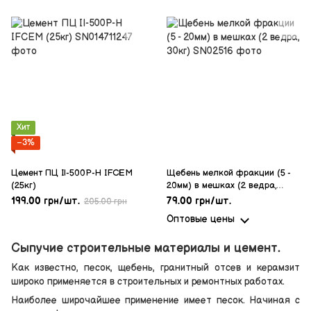
Хит
−3%
Цемент ПЦ IІ-500Р-Н IFCEM
Щебень мелкой фракции (5 -
(25кг)
20мм) в мешках (2 ведра,
30кг)
199.00 грн/шт.
79.00 грн/шт.
205.00 грн
Оптовые цены
Сыпучие строительные материалы и цемент.
Как известно, песок, щебень, гранитный отсев и керамзит
широко применяется в строительных и ремонтных работах.
Наиболее широчайшее применение имеет песок. Начиная с