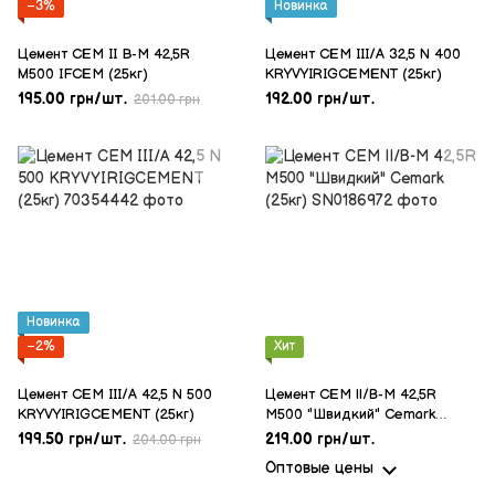
−3%
Новинка
Цемент CEM II B-M 42,5R
Цемент CEM III/А 32,5 N 400
М500 IFCEM (25кг)
KRYVYIRIGCEMENT (25кг)
195.00 грн/шт.
192.00 грн/шт.
201.00 грн
Новинка
−2%
Хит
Цемент CEM III/А 42,5 N 500
Цемент CEM ІІ/В-M 42,5R
KRYVYIRIGCEMENT (25кг)
M500 "Швидкий" Cemark
(25кг)
199.50 грн/шт.
219.00 грн/шт.
204.00 грн
Оптовые цены