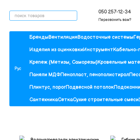
Перейти к основному контенту
050 257-12-34
Перезвонить вам?
Бренды
Вентиляция
Водосточные системы
Ге
Изделия из оцинковки
Инструмент
Кабельно-
Крепеж (Метизы, Саморезы)
Кровельные мат
Рус
Панели МДФ
Пенопласт, пенополистирол
Песо
Плинтус, порог
Подвесной потолок
Подоконн
Сантехника
Сетка
Сухие строительные смеси
Водонагреватели электрические
Гибкие п