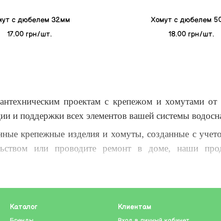
мут с дюбелем 32мм
Хомут с дюбелем 5
17.00 грн/шт.
18.00 грн/шт.
сантехническим проектам с крепежом и хомутами от 
ции и поддержки всех элементов вашей системы водосн
нные крепежные изделия и хомуты, созданные с учето
льством или проводите ремонт в доме, наши прод
ежа, мы также предлагаем консультации наших эксп
ехнические задачи становятся проще и более эффекти
Каталог
Клиентам
к. Покупайте с уверенностью в СтройМастер-Полтава
Бренды
Вход в личный кабинет