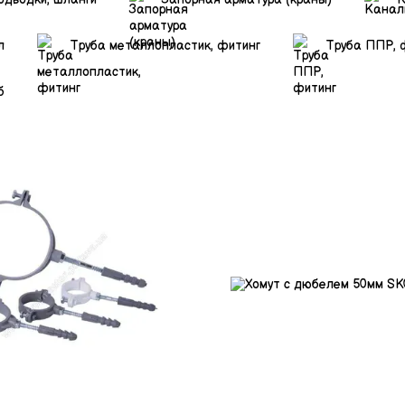
л
Труба металлопластик, фитинг
Труба ППР, 
б