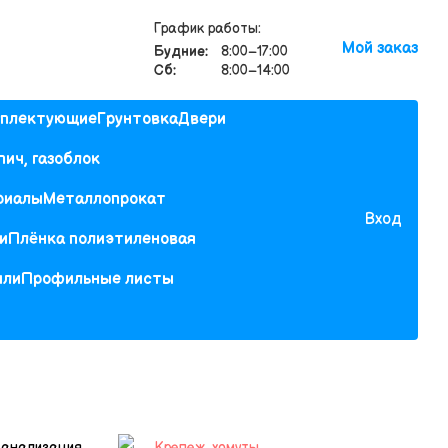
График работы:
Мой заказ
Будние:
8:00–17:00
Сб:
8:00–14:00
мплектующие
Грунтовка
Двери
пич, газоблок
риалы
Металлопрокат
Вход
и
Плёнка полиэтиленовая
или
Профильные листы
анализация
Крепеж, хомуты