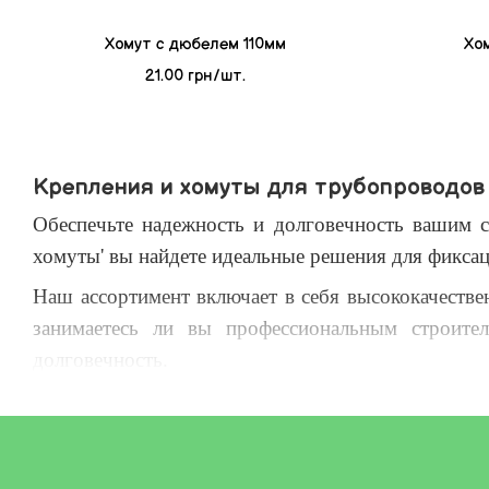
Хомут с дюбелем 110мм
Хо
21.00 грн/шт.
Крепления и хомуты для трубопроводов
Обеспечьте надежность и долговечность вашим 
хомуты' вы найдете идеальные решения для фикса
Наш ассортимент включает в себя высококачестве
занимаетесь ли вы профессиональным строите
долговечность.
Помимо широкого выбора размеров и типов креп
проекта. Вместе с СтройМастер-Полтава ваши сант
Не откладывайте заботу о крепеже в долгий ящи