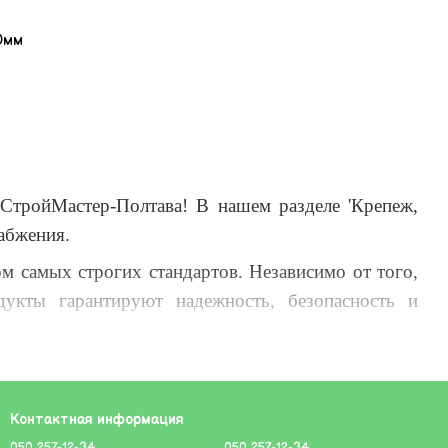
0мм
СтройМастер-Полтава! В нашем разделе 'Крепеж,
абжения.
м самых строгих стандартов. Независимо от того,
укты гарантируют надежность, безопасность и
ертов по выбору подходящих решений для вашего
вными!
Контактная информация
 - вашем надежном партнере в мире сантехники и
050 257-12-34
050 257-12-34