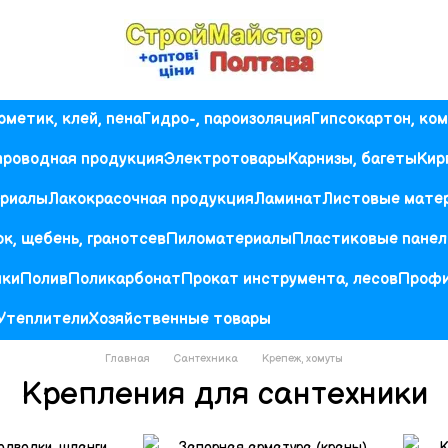
рметик, клей, пена
Гидро-, пароизоляция
Гипсокартон, ко
проводная продукция
Электротовары
Карнизы, багеты
Кир
ериалы
Лакокрасочная продукция
Ламинат
Листовые мате
к, щебень, гранотсев
Пиломатериалы
Пластиковые панел
ики
Полив
Поликарбонат
Прокат инструмента, лесов
Проф
Утеплители
Хозяйственные товары
Главная
Сантехника
Крепеж, хомуты
Крепления для сантехники
одводки, шланги
Запорная арматура (краны)
К