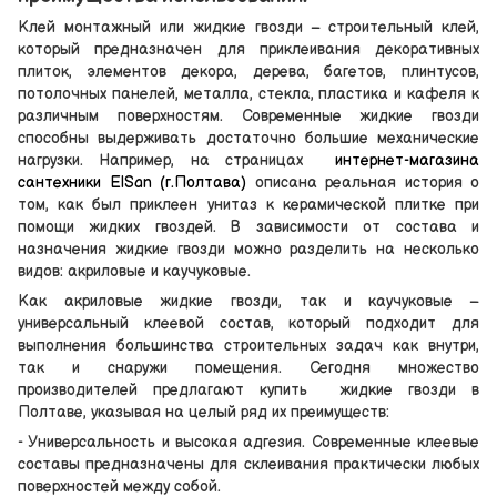
Клей монтажный или жидкие гвозди – строительный клей,
который предназначен для приклеивания декоративных
плиток, элементов декора, дерева, багетов, плинтусов,
потолочных панелей, металла, стекла, пластика и кафеля к
различным поверхностям. Современные жидкие гвозди
способны выдерживать достаточно большие механические
нагрузки. Например, на страницах
интернет-магазина
сантехники ElSan (г.Полтава)
описана реальная история о
том, как был приклеен унитаз к керамической плитке при
помощи жидких гвоздей. В зависимости от состава и
назначения жидкие гвозди можно разделить на несколько
видов: акриловые и каучуковые.
Как акриловые жидкие гвозди, так и каучуковые –
универсальный клеевой состав, который подходит для
выполнения большинства строительных задач как внутри,
так и снаружи помещения. Сегодня множество
производителей предлагают купить жидкие гвозди в
Полтаве, указывая на целый ряд их преимуществ:
- Универсальность и высокая адгезия. Современные клеевые
составы предназначены для склеивания практически любых
поверхностей между собой.