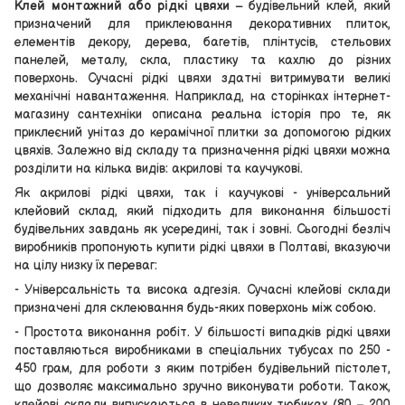
Клей монтажний або рідкі цвяхи
– будівельний клей, який
призначений для приклеювання декоративних плиток,
елементів декору, дерева, багетів, плінтусів, стельових
панелей, металу, скла, пластику та кахлю до різних
поверхонь. Сучасні рідкі цвяхи здатні витримувати великі
механічні навантаження. Наприклад, на сторінках інтернет-
магазину сантехніки описана реальна історія про те, як
приклеєний унітаз до керамічної плитки за допомогою рідких
цвяхів. Залежно від складу та призначення рідкі цвяхи можна
розділити на кілька видів: акрилові та каучукові.
Як акрилові рідкі цвяхи, так і каучукові - універсальний
клейовий склад, який підходить для виконання більшості
будівельних завдань як усередині, так і зовні. Сьогодні безліч
виробників пропонують купити рідкі цвяхи в Полтаві, вказуючи
на цілу низку їх переваг:
- Універсальність та висока адгезія. Сучасні клейові склади
призначені для склеювання будь-яких поверхонь між собою.
- Простота виконання робіт. У більшості випадків рідкі цвяхи
поставляються виробниками в спеціальних тубусах по 250 -
450 грам, для роботи з яким потрібен будівельний пістолет,
що дозволяє максимально зручно виконувати роботи. Також,
клейові склади випускаються в невеликих тюбиках (80 – 200