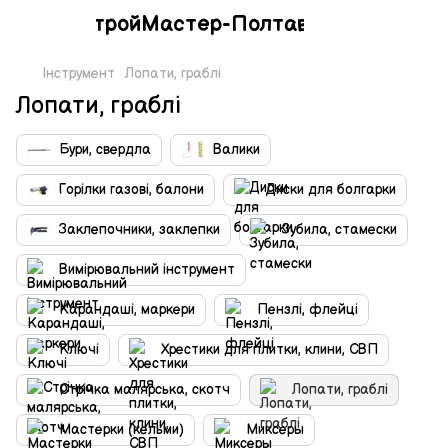
СтройМастер-Полтава
Інструмент
Лопати, граблі
Лопати, граблі
Бури, свердла
Валики
Горілки газові, балони
Диски для болгарки
Заклепочники, заклепки
Зубила, стамески
Вимірювальний інструмент
Карандаші, маркери
Пензлі, флейці
Ключі
Хрестики для плитки, клини, СВП
Стрічка малярська, скотч
Лопати, граблі
Мастерки (кельми)
Миксеры