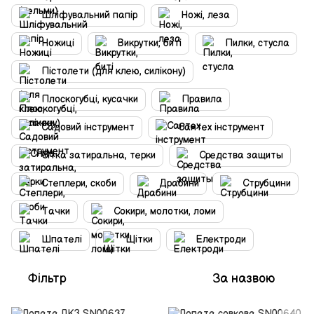
Шліфувальний папір
Ножі, леза
Ножиці
Викрутки, биті
Пилки, стусла
Пістолети (для клею, силікону)
Плоскогубці, кусачки
Правила
Садовий інструмент
Сантех інструмент
Сітка затиральна, терки
Средства защиты
Степлери, скоби
Драбини
Струбцини
Тачки
Сокири, молотки, ломи
Шпателі
Щітки
Електроди
Фільтр
За назвою