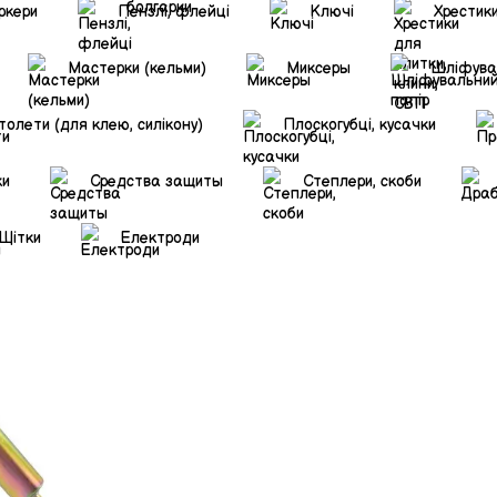
ркери
Пензлі, флейці
Ключі
Хрестики
Мастерки (кельми)
Миксеры
Шліфува
толети (для клею, силікону)
Плоскогубці, кусачки
ки
Средства защиты
Степлери, скоби
Щітки
Електроди