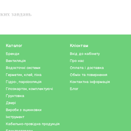
яких завдань
пальників, спроектованих з урахуванням потреб на
йними роботами, у нас є ідеальний пальник для кожн
бираючи продукцію для наших клієнтів.
Каталог
Клієнтам
Бренди
Вхід до кабінету
Вентиляція
Про нас
я газу, забезпечуючи стабільну подачу палива до га
Водосточні системи
Оплата і доставка
бором для професійного використання та туризму.
Герметик, клей, піна
Обмін та повернення
Гідро-, пароізоляція
Контактна інформація
и на природі
Гіпсокартон, комплектуючі
Блог
 туристичні газові балони – компактні, легкі та наді
Ґрунтовка
Двері
Вироби з оцинковки
Інструмент
Кабельно-провідна продукція
ників та балонів.