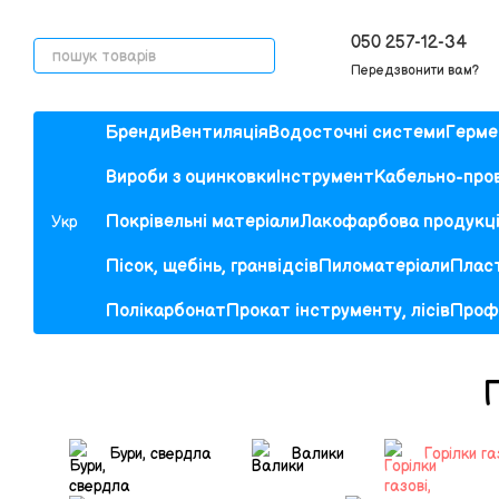
Перейти до основного контенту
050 257-12-34
Передзвонити вам?
Бренди
Вентиляція
Водосточні системи
Гермет
Вироби з оцинковки
Інструмент
Кабельно-пров
Покрівельні матеріали
Лакофарбова продукц
Укр
Пісок, щебінь, гранвідсів
Пиломатеріали
Пласт
Полікарбонат
Прокат інструменту, лісів
Проф
Г
Бури, свердла
Валики
Горілки га