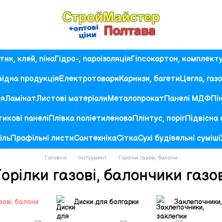
ик, клей, піна
Гідро-, пароізоляція
Гіпсокартон, комплект
ідна продукція
Електротовари
Карнизи, багети
Цегла, газ
ія
Ламінат
Листові матеріали
Металопрокат
Панелі МДФ
Пі
икові панелі
Плівка поліетиленова
Плінтус, поріг
Підвісна
іль
Профільні листи
Сантехніка
Сітка
Сухі будівельні суміші
Головна
Інструмент
Горілки газові, балони
орілки газові, балончики газо
зові, балони
Диски для болгарки
Заклепочники,