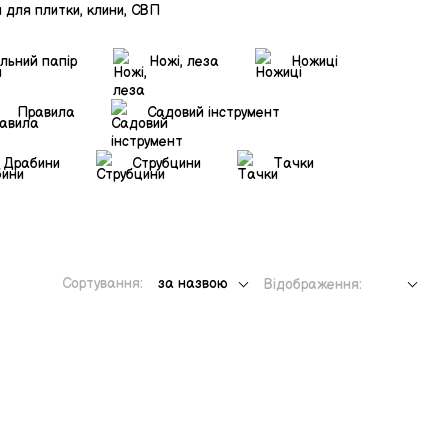
 для плитки, клини, СВП
льний папір
Ножі, леза
Ножиці
Правила
Садовий інструмент
Драбини
Струбцини
Тачки
Сортування:
за назвою
Відображення: