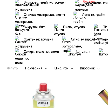
Вимірювальний інструмент
Карандаші, ма
Стрічка малярська, скотч
Лопати, граблі
Викрутки, биті
Пилки, стусла
Піс
Сантех інструмент
Сітка затиральна, тер
Сокири, молотки, ломи
Шпателі
Фільтр
Пакування
Ціна, грн
Виробник