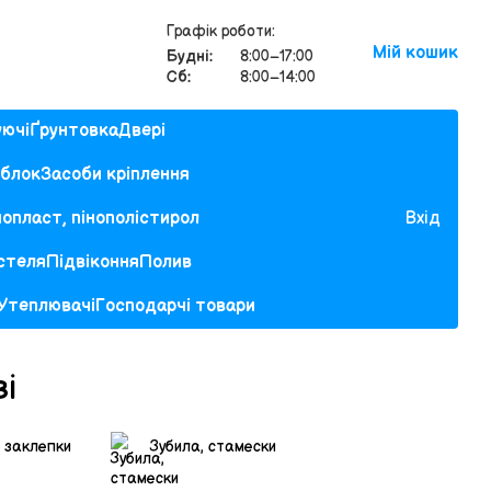
Графік роботи:
Мій кошик
Будні:
8:00–17:00
Сб:
8:00–14:00
уючі
Ґрунтовка
Двері
облок
Засоби кріплення
нопласт, пінополістирол
Вхід
 стеля
Підвіконня
Полив
Утеплювачі
Господарчі товари
ві
 заклепки
Зубила, стамески