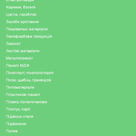
Електротовари
Карнизи, багети
Цегла, газоблок
Засоби кріплення
Покрівельні матеріали
шення.
Лакофарбова продукція
стер-Полтава" - довіртеся надійності та професіоналі
Ламінат
Листові матеріали
Металопрокат
Панелі МДФ
Пінопласт, пінополістирол
Пісок, щебінь, гранвідсів
Пиломатеріали
Пластикові панелі
Плівка поліетиленова
Плінтус, поріг
Підвісна стеля
Підвіконня
Полив