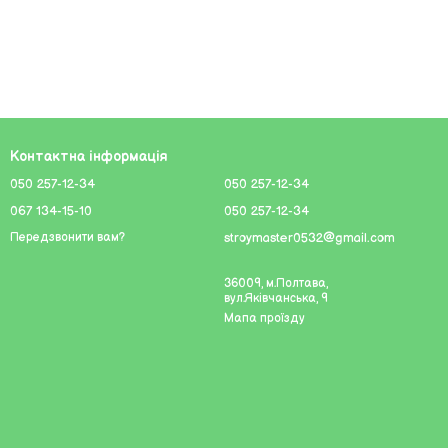
йвибагливіших клієнтів. Незалежно від того, чи
ого завдання. Висока ефективність, надійність та
Контактна інформація
050 257-12-34
050 257-12-34
067 134-15-10
050 257-12-34
зових пальників. Ми гарантуємо найвищий стандарт
stroymaster0532@gmail.com
Передзвонити вам?
36009, м.Полтава,
вул.Яківчанська, 9
Мапа проїзду
йні. Вони ідеально підходять для приготування їжі