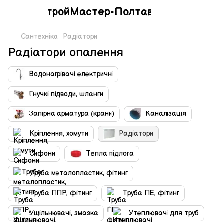
СтройМастер-Полтава
Сантехніка
Радіатори
Радіатори опалення
Водонагрівачі електричні
Гнучкі підводи, шланги
Запірна арматура (крани)
Каналізація
Кріплення, хомути
Радіатори
Сифони
Тепла підлога
Труба металопластик, фітинг
Труба ППР, фітинг
Труба ПЕ, фітинг
Ущільнювачі, змазка
Утеплювачі для труб