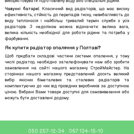
використовувати підготовлену воду або спеціальні рідини.
Чавунні батареї
. Класичний вид радіаторів, що має високу
ефективність, стійкість до перепадів тиску, невибагливість до
виду теплоносія і найбільш тривалий термін служби з усіх
радіаторів. З недоліком можна відзначити: велика вага,
велика кількість необхідної для роботи рідини та потреба у
фарбуванні.
Як купити радіатор опалення у Полтаві?
Щоб придбати складові частини системи опалення, у тому
числі радіатор, необхідно зателефонувати нам або зробити
замовлення на сайті нашого магазину СтройМайстер. На
сторінках нашого магазину представлений досить великий
вибір якісних біметалевих та сталевих радіаторів та
комплектуючих до них від провідних виробників за доступною
ціною. Вибрані Вами товари доступні для самовивезення або
можуть бути доставлені додому.
050 257-12-34
067 134-15-10