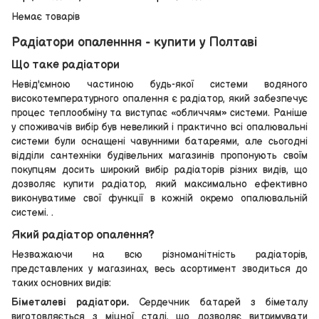
Немає товарів
Радіатори опаленння - купити у Полтаві
Що таке радіатори
Невід'ємною частиною будь-якої системи водяного
високотемпературного опалення є радіатор, який забезпечує
процес теплообміну та виступає «обличчям» системи. Раніше
у споживачів вибір був невеликий і практично всі опалювальні
системи були оснащені чавунними батареями, але сьогодні
відділи сантехніки будівельних магазинів пропонують своїм
покупцям досить широкий вибір радіаторів різних видів, що
дозволяє купити радіатор, який максимально ефективно
виконуватиме свої функції в кожній окремо опалювальній
системі. .
Який радіатор опалення?
Незважаючи на всю різноманітність радіаторів,
представлених у магазинах, весь асортимент зводиться до
таких основних видів:
Біметалеві радіатори.
Сердечник батарей з біметалу
виготовляється з міцної сталі, що дозволяє витримувати