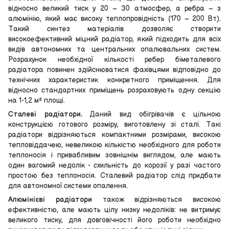
відносно великий тиск у 20 – 30 атмосфер, а ребра – з
алюмінію, який має високу теплопровідність (170 – 200 Вт).
Такий синтез матеріалів дозволяє створити
високоефективний міцний радіатор, який підходить для всіх
видів автономних та центральних опалювальних систем.
Розрахунок необхідної кількості ребер біметалевого
радіатора повинен здійснюватися фахівцями відповідно до
технічних характеристик конкретного приміщення. Для
відносно стандартних приміщень розраховують одну секцію
на 1-1,2 м² площі.
Сталеві радіатори.
Даний вид обігрівачів є цільною
конструкцією готового розміру, виготовлену зі сталі. Такі
радіатори відрізняються компактними розмірами, високою
тепловіддачею, невеликою кількістю необхідного для роботи
теплоносія і привабливим зовнішнім виглядом, але мають
один вагомий недолік - схильність до корозії у разі частого
простою без теплоносія. Сталевий радіатор слід придбати
для автономної системи опалення.
Алюмінієві радіатори
також відрізняються високою
ефективністю, але мають цілу низку недоліків: не витримує
великого тиску, для довговічності його роботи необхідно