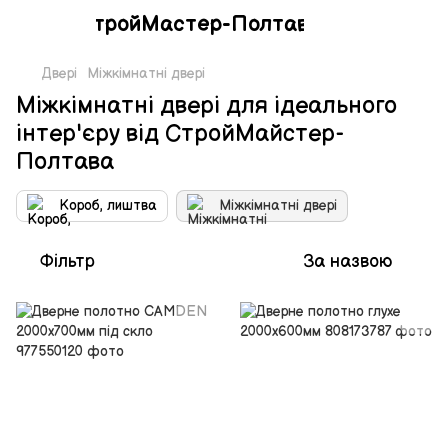
СтройМастер-Полтава
Двері
Міжкімнатні двері
Міжкімнатні двері для ідеального
інтер'єру від СтройМайстер-
Полтава
Короб, лиштва
Міжкімнатні двері
Фільтр
За назвою