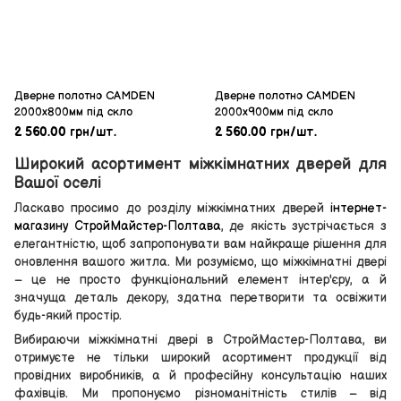
Дверне полотнo CAMDEN
Дверне полотнo CAMDEN
2000х800мм під скло
2000х900мм під скло
2 560.00 грн/шт.
2 560.00 грн/шт.
Широкий асортимент міжкімнатних дверей для
Вашої оселі
Ласкаво просимо до розділу міжкімнатних дверей
інтернет-
магазину СтройМайстер-Полтава
, де якість зустрічається з
елегантністю, щоб запропонувати вам найкраще рішення для
оновлення вашого житла. Ми розуміємо, що міжкімнатні двері
– це не просто функціональний елемент інтер'єру, а й
значуща деталь декору, здатна перетворити та освіжити
будь-який простір.
Вибираючи міжкімнатні двері в СтройМастер-Полтава, ви
отримуєте не тільки широкий асортимент продукції від
провідних виробників, а й професійну консультацію наших
фахівців. Ми пропонуємо різноманітність стилів – від