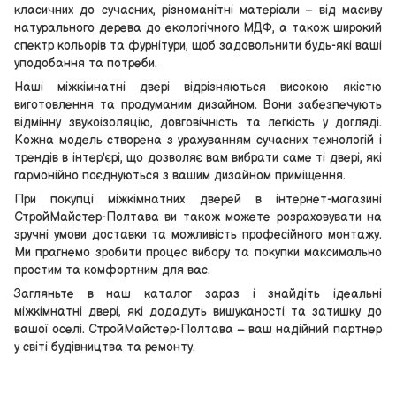
класичних до сучасних, різноманітні матеріали – від масиву
натурального дерева до екологічного МДФ, а також широкий
спектр кольорів та фурнітури, щоб задовольнити будь-які ваші
уподобання та потреби.
Наші міжкімнатні двері відрізняються високою якістю
виготовлення та продуманим дизайном. Вони забезпечують
відмінну звукоізоляцію, довговічність та легкість у догляді.
Кожна модель створена з урахуванням сучасних технологій і
трендів в інтер'єрі, що дозволяє вам вибрати саме ті двері, які
гармонійно поєднуються з вашим дизайном приміщення.
При покупці міжкімнатних дверей в інтернет-магазині
СтройМайстер-Полтава ви також можете розраховувати на
зручні умови доставки та можливість професійного монтажу.
Ми прагнемо зробити процес вибору та покупки максимально
простим та комфортним для вас.
Загляньте в наш каталог зараз і знайдіть ідеальні
міжкімнатні двері, які додадуть вишуканості та затишку до
вашої оселі. СтройМайстер-Полтава – ваш надійний партнер
у світі будівництва та ремонту.