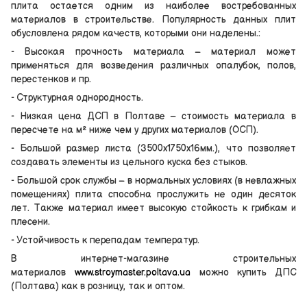
плита остается одним из наиболее востребованных
материалов в строительстве. Популярность данных плит
обусловлена рядом качеств, которыми они наделены.:
- Высокая прочность материала – материал может
применяться для возведения различных опалубок, полов,
перестенков и пр.
- Структурная однородность.
- Низкая цена ДСП в Полтаве – стоимость материала в
пересчете на м² ниже чем у других материалов (ОСП).
- Большой размер листа (3500х1750х16мм.), что позволяет
создавать элементы из цельного куска без стыков.
- Большой срок службы – в нормальных условиях (в невлажных
помещениях) плита способна прослужить не один десяток
лет. Также материал имеет высокую стойкость к грибкам и
плесени.
- Устойчивость к перепадам температур.
В интернет-магазине строительных
материалов
www.stroymaster.poltava.ua
можно купить ДПС
(Полтава) как в розницу, так и оптом.