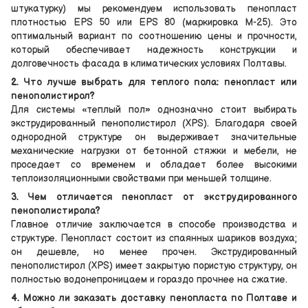
штукатурку) мы рекомендуем использовать пенопласт
плотностью EPS 50 или EPS 80 (маркировка М-25). Это
оптимальный вариант по соотношению цены и прочности,
который обеспечивает надежность конструкции и
долговечность фасада в климатических условиях Полтавы.
2. Что лучше выбрать для теплого пола: пенопласт или
пенополистирол?
Для системы «теплый пол» однозначно стоит выбирать
экструдированный пенополистирол (XPS). Благодаря своей
однородной структуре он выдерживает значительные
механические нагрузки от бетонной стяжки и мебели, не
проседает со временем и обладает более высокими
теплоизоляционными свойствами при меньшей толщине.
3. Чем отличается пенопласт от экструдированного
пенополистирола?
Главное отличие заключается в способе производства и
структуре. Пенопласт состоит из спаянных шариков воздуха;
он дешевле, но менее прочен. Экструдированный
пенополистирол (XPS) имеет закрытую пористую структуру, он
полностью водонепроницаем и гораздо прочнее на сжатие.
4. Можно ли заказать доставку пенопласта по Полтаве и