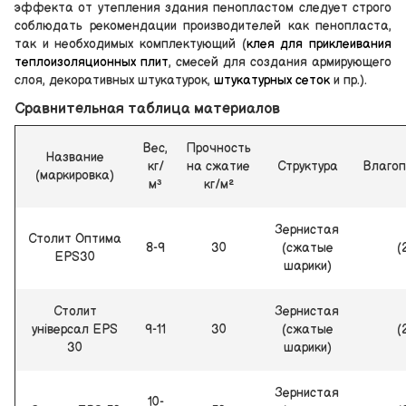
эффекта от утепления здания пенопластом следует строго
соблюдать рекомендации производителей как пенопласта,
так и необходимых комплектующий (
клея для приклеивания
теплоизоляционных плит
, смесей для создания армирующего
слоя, декоративных штукатурок,
штукатурных сеток
и пр.).
Сравнительная таблица материалов
Вес,
Прочность
Название
кг/
на сжатие
Структура
Влаго
(маркировка)
м³
кг/м²
Зернистая
Столит Оптима
8-9
30
(сжатые
(
EPS30
шарики)
Столит
Зернистая
універсал EPS
9-11
30
(сжатые
(
30
шарики)
Зернистая
10-