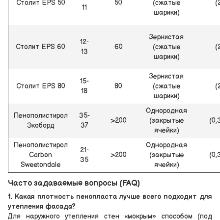
Столит EPS 50
50
(сжатые
(
11
шарики)
Зернистая
12-
Столит EPS 60
60
(сжатые
(
13
шарики)
Зернистая
15-
Столит EPS 80
80
(сжатые
(
18
шарики)
Однородная
Пенополистирол
35-
>200
(закрытые
(0,
Экоборд
37
ячейки)
Пенополистирол
Однородная
21-
Carbon
>200
(закрытые
(0,
35
Sweetondale
ячейки)
Часто задаваемые вопросы (FAQ)
1. Какая плотность пенопласта лучше всего подходит для
утепления фасада?
Для наружного утепления стен «мокрым» способом (под