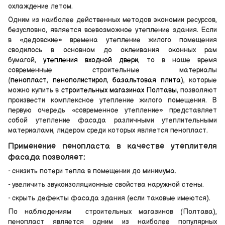
охлаждение летом.
Одним из наиболее действенных методов экономии ресурсов,
безусловно, является всевозможное утепление здания. Если
в «дедовские» времена утепление жилого помещения
сводилось в основном до оклеивания оконных рам
бумагой,
утепления входной двери
, то в наше время
современные строительные материалы
(
пенопласт
,
пенополистирол
,
базальтовая плита
), которые
можно купить в
строительных магазинах Полтавы
, позволяют
произвести комплексное утепление жилого помещения. В
первую очередь «современное утепление» представляет
собой утепление фасада различными утеплительными
материалами, лидером среди которых является пенопласт.
Применение пенопласта в качестве утеплителя
фасада позволяет:
- снизить потери тепла в помещении до минимума.
- увеличить звукоизоляционные свойства наружной стены.
- скрыть дефекты фасада здания (если таковые имеются).
По наблюдениям строительных магазинов (Полтава),
пенопласт является одним из наиболее популярных