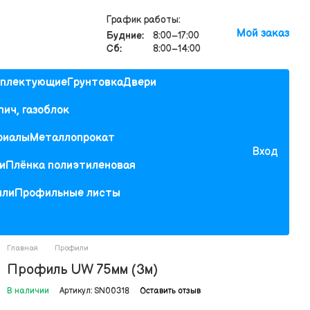
График работы:
Мой заказ
Будние:
8:00–17:00
Сб:
8:00–14:00
мплектующие
Грунтовка
Двери
пич, газоблок
риалы
Металлопрокат
Вход
и
Плёнка полиэтиленовая
или
Профильные листы
Главная
Профили
Профиль UW 75мм (3м)
В наличии
Артикул: SN00318
Оставить отзыв