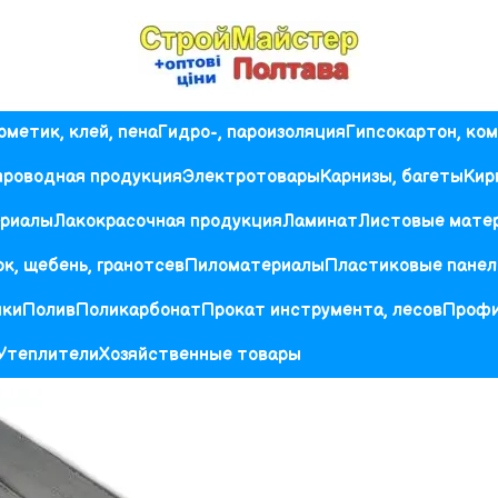
рметик, клей, пена
Гидро-, пароизоляция
Гипсокартон, ко
проводная продукция
Электротовары
Карнизы, багеты
Кир
ериалы
Лакокрасочная продукция
Ламинат
Листовые мате
к, щебень, гранотсев
Пиломатериалы
Пластиковые панел
ики
Полив
Поликарбонат
Прокат инструмента, лесов
Проф
Утеплители
Хозяйственные товары