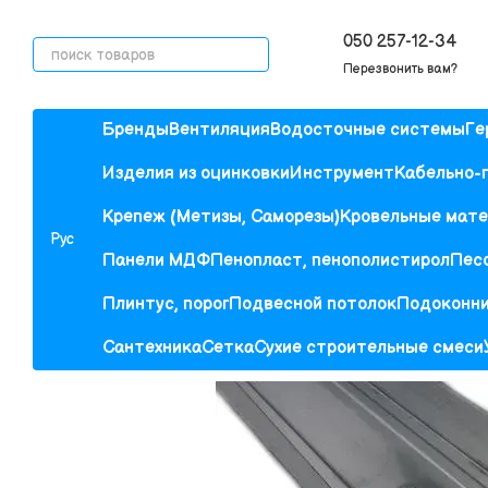
Перейти к основному контенту
050 257-12-34
Перезвонить вам?
Бренды
Вентиляция
Водосточные системы
Ге
Изделия из оцинковки
Инструмент
Кабельно-
Крепеж (Метизы, Саморезы)
Кровельные мат
Рус
Панели МДФ
Пенопласт, пенополистирол
Песо
Плинтус, порог
Подвесной потолок
Подоконн
Сантехника
Сетка
Сухие строительные смеси