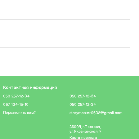
Контактная информация
050 257-12-34
050 257-12-34
067 134-15-10
050 257-12-34
stroymaster0532@gmail.com
Перезвонить вам?
36009, г.Полтава,
ул.Яковчанская, 9
Карта проезда