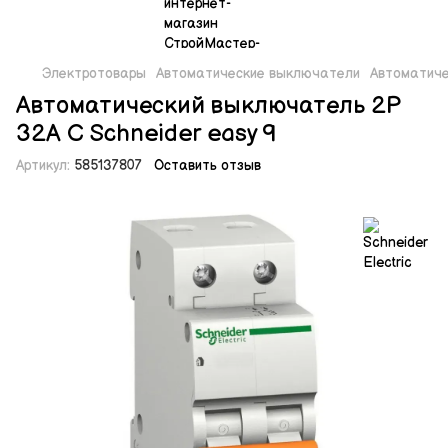
Электротовары
Автоматические выключатели
Автоматиче
Автоматический выключатель 2P
32A C Schneider easy 9
Артикул:
585137807
Оставить отзыв