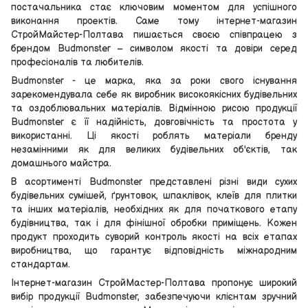
постачальника стає ключовим моментом для успішного
виконання проектів. Саме тому інтернет-магазин
СтройМайстер-Полтава пишається своєю співпрацею з
брендом Budmonster – символом якості та довіри серед
професіоналів та любителів.
Budmonster - це марка, яка за роки свого існування
зарекомендувала себе як виробник високоякісних будівельних
та оздоблювальних матеріалів. Відмінною рисою продукції
Budmonster є її надійність, довговічність та простота у
використанні. Ці якості роблять матеріали бренду
незамінними як для великих будівельних об'єктів, так
домашнього майстра.
В асортименті Budmonster представлені різні види сухих
будівельних сумішей, ґрунтовок, шпаклівок, клеїв для плитки
та інших матеріалів, необхідних як для початкового етапу
будівництва, так і для фінішної обробки приміщень. Кожен
продукт проходить суворий контроль якості на всіх етапах
виробництва, що гарантує відповідність міжнародним
стандартам.
Інтернет-магазин СтройМастер-Полтава пропонує широкий
вибір продукції Budmonster, забезпечуючи клієнтам зручний