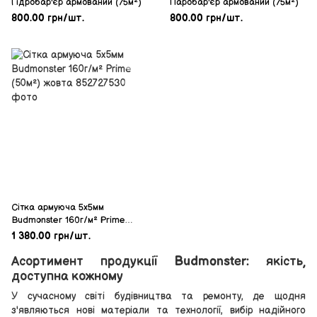
Гідробар'єр армований (75м²)
Паробар'єр армований (75м²)
800.00 грн/шт.
800.00 грн/шт.
Сітка армуюча 5х5мм
Budmonster 160г/м² Prime
(50м²) жовта
1 380.00 грн/шт.
Асортимент продукції Budmonster: якість,
доступна кожному
У сучасному світі будівництва та ремонту, де щодня
з'являються нові матеріали та технології, вибір надійного