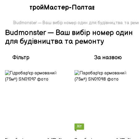
СтройМастер-Полтава
Budmonster — Ваш вибір номер один для будівництва та рем
Budmonster — Ваш вибір номер один
для будівництва та ремонту
Фільтр
За назвою
Хіт