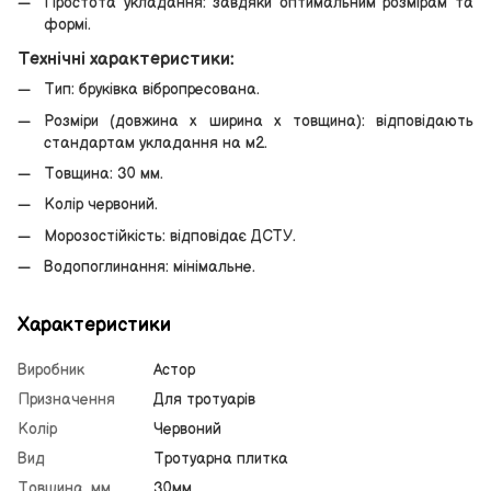
Простота укладання: завдяки оптимальним розмірам та
формі.
Технічні характеристики:
Тип: бруківка вібропресована.
Розміри (довжина x ширина x товщина): відповідають
стандартам укладання на м2.
Товщина: 30 мм.
Колір червоний.
Морозостійкість: відповідає ДСТУ.
Водопоглинання: мінімальне.
Характеристики
Виробник
Астор
Призначення
Для тротуарів
Колір
Червоний
Вид
Тротуарна плитка
Товщина, мм
30мм