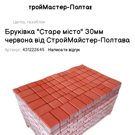
СтройМастер-Полтава
Цегла, газоблок
Бруківка "Старе місто" 30мм
червона від СтройМайстер-Полтава
Артикул:
431222645
Написати відгук