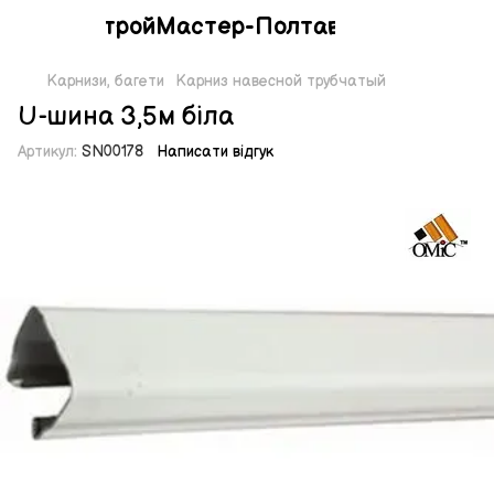
СтройМастер-Полтава
Карнизи, багети
Карниз навесной трубчатый
U-шина 3,5м біла
Артикул:
SN00178
Написати відгук