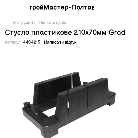
СтройМастер-Полтава
Інструмент
Пилки, стусла
Стусло пластикове 210х70мм Grad
Артикул:
4404215
Написати відгук