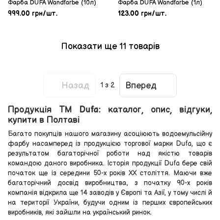
Фарба DUFA Wandfarbe (10л)
Фарба DUFA Wandfarbe (1л)
999.00 грн/шт.
123.00 грн/шт.
Показати ще 11 товарів
Назад
Вперед
1
з 2
Продукція ТМ Dufa: каталог, опис, відгуки,
купити в Полтаві
Багато покупців нашого магазину асоціюють водоемульсійну
фарбу насамперед із продукцією торгової марки Dufa, що є
результатом багаторічної роботи над якістю товарів
командою даного виробника. Історія продукції Dufa бере свій
початок ще із середини 50-х років ХХ століття. Маючи вже
багаторічний досвід виробництва, з початку 90-х років
компанія відкрила ще 14 заводів у Європі та Азії, у тому числі й
на території України, будучи одним із перших європейських
виробників, які зайшли на український ринок.