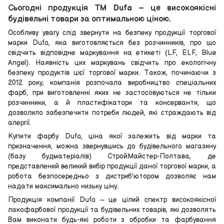
Сьогодні продукція ТМ Dufa – це високоякісні
будівельні товари за оптимальною ціною.
Особливу увагу слід звернути на безпеку продукції торгової
марки Dufa, яка виготовляється без розчинників, про що
свідчить відповідне маркування на етикеті (LF, ELF, Blue
Angel). Наявність цих маркувань свідчить про екологічну
безпеку продуктів цієї торгової марки. Також, починаючи з
2012 року, компанія розпочала виробництво спеціальних
фарб, при виготовленні яких не застосовуються не тільки
розчинники, а й пластифікатори та консерванти, що
дозволило забезпечити потреби людей, які страждають від
алергії.
Купити фарбу Dufa, ціна якої залежить від марки та
призначення, можна звернувшись до будівельного магазину
(базу будматеріалів) СтройМайстер-Полтава, де
представлений великий вибір продукції даної торгової марки, а
робота безпосередньо з дистриб'ютором дозволяє нам
надати максимально низьку ціну.
Продукція компанії Dufa – це цілий спектр високоякісної
лакофарбової продукції та будівельних товарів, які дозволять
Вам виконати будь-які роботи з обробки та фарбування