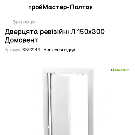
СтройМастер-Полтава
Вентиляція
Дверцята ревізійні Л 150х300
Домовент
Артикул:
SN02149
Написати відгук