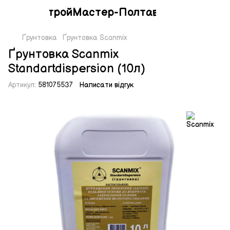
СтройМастер-Полтава
Ґрунтовка
Ґрунтовка Scanmix
Ґрунтовка Scanmix
Standartdispersion (10л)
Артикул:
581075537
Написати відгук