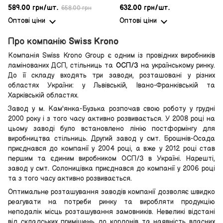
589.00 грн/шт.
632.00 грн/шт.
658.00 грн
Оптові ціни
Оптові ціни
Про компанію Swiss Krono
Компанія Swiss Krono Group є одним із провідних виробників
ламінованих ДСП, стільниць та
ОСП/3
на українському ринку.
До її складу входять три заводи, розташовані у різних
областях України: у Львівській, Івано-Франківській та
Харківській областях.
Завод у м. Кам'янка-Бузька розпочав свою роботу у грудні
2000 року і з того часу активно розвивається. У 2008 році на
цьому заводі було встановлено лінію постформінгу для
виробництва стільниць. Другий завод у смт. Брошнів-Осада
приєднався до компанії у 2004 році, а вже у 2012 році став
першим та єдиним виробником ОСП/3 в Україні. Нарешті,
завод у смт. Солоницівка приєднався до компанії у 2006 році
та з того часу активно розвивається.
Оптимальне розташування заводів компанії дозволяє швидко
реагувати на потреби ринку та виробляти продукцію
неподалік місць розташування замовників. Невеликі відстані
від складських приміщень до кордонів та наявність власних