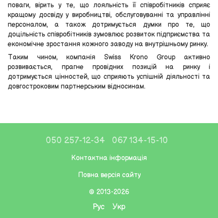
поваги, вірить у те, що лояльність її співробітників сприяє
кращому досвіду у виробництві, обслуговуванні та управлінні
персоналом, а також дотримується думки про те, що
доцільність співробітників зумовлює розвиток підприємства та
економічне зростання кожного заводу на внутрішньому ринку.
Таким чином, компанія Swiss Krono Group активно
розвивається, прагне провідних позицій на ринку і
дотримується цінностей, що сприяють успішній діяльності та
довгостроковим партнерським відносинам.
050 257-12-34
067 134-15-10
Контактна інформація
Повна версія сайту
© 2013-2026
Рус
Укр