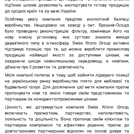
під'їзних шляхів дозволяють експортувати готову продукцію
до сусідніх країн та за межі України.
Особливу увагу компанія приділяє екологічній безпеці
виробництва. Нещодавно на заводі у смт. Брошнів-Осада
було проведено реконструкцію фільтру, замінивши його на
нову очисну установку, яка суттєво знизила викиди
дерев'яного пилу в атмосферу. Swiss Krono Group активно
підтримує позицію про те, що можна виробляти промислову
продукцію найвищої якості за доступними цінами, не
завдаючи шкоди навколишньому середовищу, а навпаки,
дбаючи про її розвиток та довговічність.
Місія компанії полягає в тому, щоб зайняти лідируючі позиції
на українському ринку виробництва плити для меблевої та
будівельної галузі. Для досягнення цієї мети компанія прагне
пропонувати нові та якісні товари своїм представникам та
партнерам за конкурентоспроможними цінами.
Цінності, які дотримується компанія Swiss Krono Group,
включають прагматизм, партнерство, наполегливість,
лояльність та доцільність. Вона пропонує своїм клієнтам та
партнерам компромісні та ефективні рішення, прагне до
довгострокових партнерських відносин на основі довіри та