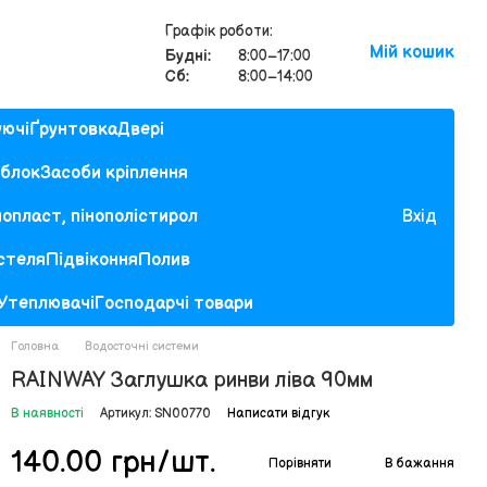
Графік роботи:
Мій кошик
Будні:
8:00–17:00
Сб:
8:00–14:00
уючі
Ґрунтовка
Двері
облок
Засоби кріплення
нопласт, пінополістирол
Вхід
 стеля
Підвіконня
Полив
Утеплювачі
Господарчі товари
Головна
Водосточні системи
RAINWAY Заглушка ринви ліва 90мм
В наявності
Артикул: SN00770
Написати відгук
140.00 грн/шт.
Порівняти
В бажання