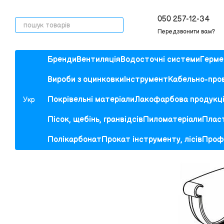
Перейти до основного контенту
050 257-12-34
Передзвонити вам?
Бренди
Вентиляція
Водосточні системи
Гермет
Вироби з оцинковки
Інструмент
Кабельно-пров
Покрівельні матеріали
Лакофарбова продукц
Укр
Пісок, щебінь, гранвідсів
Пиломатеріали
Пласт
Полікарбонат
Прокат інструменту, лісів
Проф