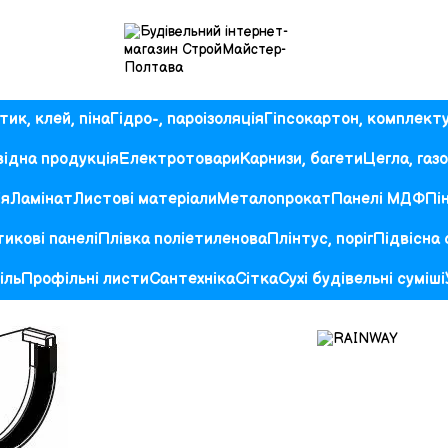
ик, клей, піна
Гідро-, пароізоляція
Гіпсокартон, комплект
ідна продукція
Електротовари
Карнизи, багети
Цегла, газ
ія
Ламінат
Листові матеріали
Металопрокат
Панелі МДФ
Пі
икові панелі
Плівка поліетиленова
Плінтус, поріг
Підвісна
іль
Профільні листи
Сантехніка
Сітка
Сухі будівельні суміші