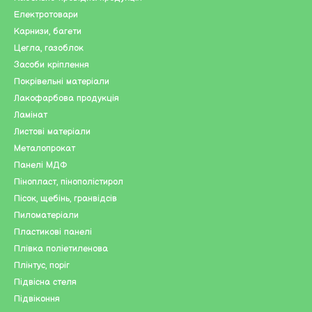
Електротовари
Карнизи, багети
Цегла, газоблок
Засоби кріплення
Покрівельні матеріали
Лакофарбова продукція
Ламінат
Листові матеріали
Металопрокат
Панелі МДФ
Пінопласт, пінополістирол
Пісок, щебінь, гранвідсів
Пиломатеріали
Пластикові панелі
Плівка поліетиленова
Плінтус, поріг
Підвісна стеля
Підвіконня