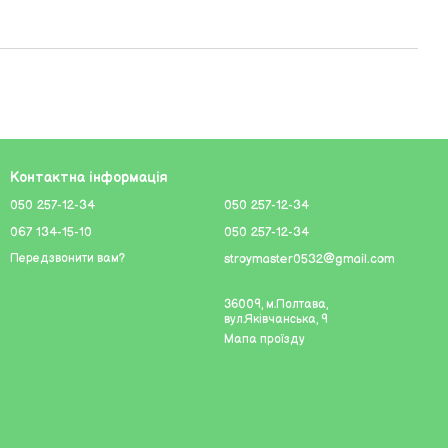
Контактна інформація
050 257-12-34
050 257-12-34
067 134-15-10
050 257-12-34
stroymaster0532@gmail.com
Передзвонити вам?
36009, м.Полтава,
вул.Яківчанська, 9
Мапа проїзду