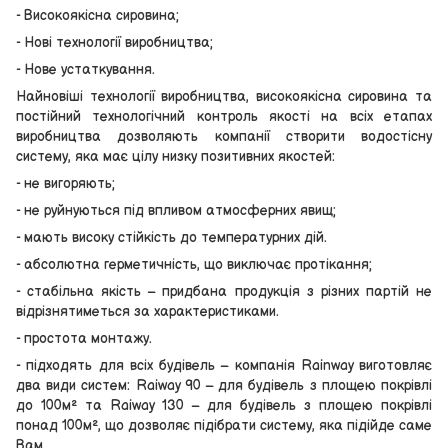
- Високоякісна сировина;
- Нові технології виробництва;
- Нове устаткування.
Найновіші технології виробництва, високоякісна сировина та
постійний технологічний контроль якості на всіх етапах
виробництва дозволяють компанії створити водостісну
систему, яка має цілу низку позитивних якостей:
- не вигоряють;
- не руйнуються під впливом атмосферних явищ;
- мають високу стійкість до температурних дій.
- абсолютна герметичність, що виключає протікання;
- стабільна якість – придбана продукція з різних партій не
відрізнятиметься за характеристиками.
- простота монтажу.
- підходять для всіх будівель – компанія Rainway виготовляє
два види систем: Raiway 90 – для будівель з площею покрівлі
до 100м² та Raiway 130 – для будівель з площею покрівлі
понад 100м², що дозволяє підібрати систему, яка підійде саме
Вам.