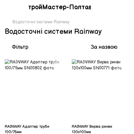
СтройМастер-Полтава
Водосточні системи Rainway
Водосточні системи Rainway
Фільтр
За назвою
RAINWAY Адаптер труби
RAINWAY Вирва ринви
100/75мм
130х100мм