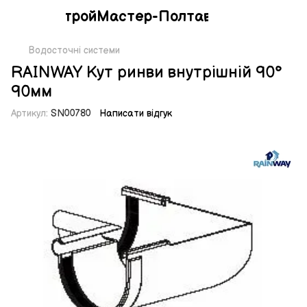
СтройМастер-Полтава
Водосточні системи
RAINWAY Кут ринви внутрішній 90°
90мм
Артикул:
SN00780
Написати відгук